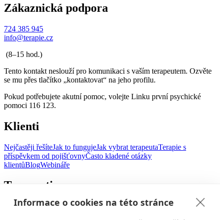
Zákaznická podpora
724 385 945
info@terapie.cz
(8–15 hod.)
Tento kontakt neslouží pro komunikaci s vaším terapeutem. Ozvěte
se mu přes tlačítko „kontaktovat“ na jeho profilu.
Pokud potřebujete akutní pomoc, volejte Linku první psychické
pomoci 116 123.
Klienti
Nejčastěji řešíte
Jak to funguje
Jak vybrat terapeuta
Terapie s
příspěvkem od pojišťovny
Často kladené otázky
klientů
Blog
Webináře
Terapeuti
Informace o cookies na této stránce
Pro terapeuty
Přihlášení terapeuta
Často kladené otázky
terapeutů
Vzdělávání
Terapeutovna Brno
Terapeutovna Praha