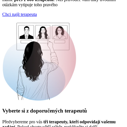
otázkám vytipuje toho pravého
Chci najít terapeuta
Vyberte si z doporučených terapeutů
Předvybereme pro vás
tři terapeuty, kteří odpovídají vašemu
zadání
. Pokud chcete větší výběr, rozklikněte si další.