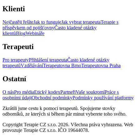
Klienti
Nejčastěji řešíte
Jak to funguje
Jak vybrat terapeuta
Terapie s
příspěvkem od pojišťovny
Často kladené otázky
klientů
Blog
Webináře
Terapeuti
Pro terapeuty
Přihlášení terapeuta
Často kladené otázky
terapeutů
Vzdělávání
Terapeutovna Brno
Terapeutovna Praha
Ostatní
O nás
Pro média
Etický kodex
Partneři
Vaše soukromí
Práce s
osobními údaji
Obchodní podmínky
Podmínky používání platformy
Zkrátili jsme cestu k pomoci terapeutů. Spojujeme stovky
odborníků, ze kterých si během pár minut vyberete toho svého.
Copyright Terapie CZ s.r.o. 2026. Všechna práva vyhrazena. Web
provozuje Terapie CZ s.r.o. IČO 19644078.