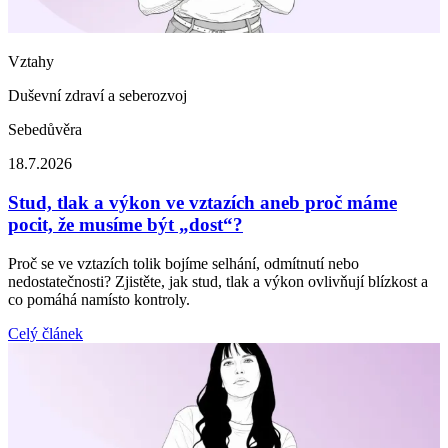
Vztahy
Duševní zdraví a seberozvoj
Sebedůvěra
18.7.2026
Stud, tlak a výkon ve vztazích aneb proč máme
pocit, že musíme být „dost“?
Proč se ve vztazích tolik bojíme selhání, odmítnutí nebo
nedostatečnosti? Zjistěte, jak stud, tlak a výkon ovlivňují blízkost a
co pomáhá namísto kontroly.
Celý článek