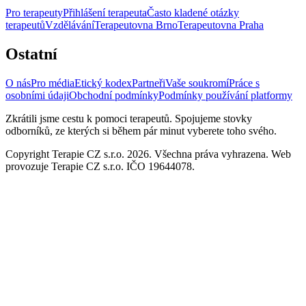
Pro terapeuty
Přihlášení terapeuta
Často kladené otázky
terapeutů
Vzdělávání
Terapeutovna Brno
Terapeutovna Praha
Ostatní
O nás
Pro média
Etický kodex
Partneři
Vaše soukromí
Práce s
osobními údaji
Obchodní podmínky
Podmínky používání platformy
Zkrátili jsme cestu k pomoci terapeutů. Spojujeme stovky
odborníků, ze kterých si během pár minut vyberete toho svého.
Copyright Terapie CZ s.r.o. 2026. Všechna práva vyhrazena. Web
provozuje Terapie CZ s.r.o. IČO 19644078.