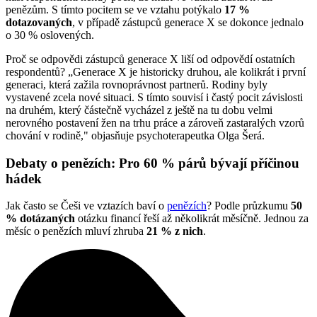
penězům. S tímto pocitem se ve vztahu potýkalo
17 %
dotazovaných
, v případě zástupců generace X se dokonce jednalo
o 30 % oslovených.
Proč se odpovědi zástupců generace X liší od odpovědí ostatních
respondentů? „Generace X je historicky druhou, ale kolikrát i první
generaci, která zažila rovnoprávnost partnerů. Rodiny byly
vystavené zcela nové situaci. S tímto souvisí i častý pocit závislosti
na druhém, který částečně vycházel z ještě na tu dobu velmi
nerovného postavení žen na trhu práce a zároveň zastaralých vzorů
chování v rodině," objasňuje psychoterapeutka Olga Šerá.
Debaty o penězích: Pro 60 % párů bývají příčinou
hádek
Jak často se Češi ve vztazích baví o
penězích
? Podle průzkumu
50
% dotázaných
otázku financí řeší až několikrát měsíčně. Jednou za
měsíc o penězích mluví zhruba
21 % z nich
.