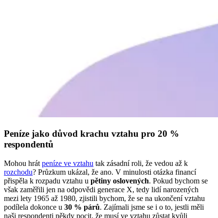
Peníze jako důvod krachu vztahu pro 20 %
respondentů
Mohou hrát
peníze ve vztahu
tak zásadní roli, že vedou až k
rozchodu
? Průzkum ukázal, že ano. V minulosti otázka financí
přispěla k rozpadu vztahu u
pětiny oslovených
. Pokud bychom se
však zaměřili jen na odpovědi generace X, tedy lidí narozených
mezi lety 1965 až 1980, zjistili bychom, že se na ukončení vztahu
podílela dokonce u
30 % párů
. Zajímali jsme se i o to, jestli měli
naši respondenti někdy pocit, že musí ve vztahu zůstat kvůli