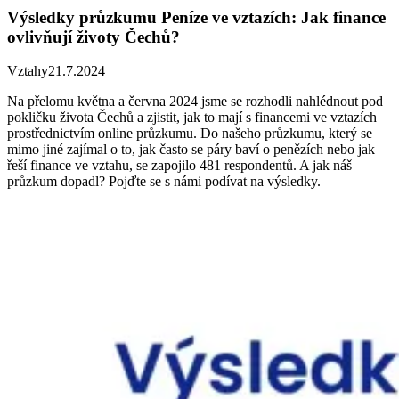
Výsledky průzkumu Peníze ve vztazích: Jak finance
ovlivňují životy Čechů?
Vztahy
21.7.2024
Na přelomu května a června 2024 jsme se rozhodli nahlédnout pod
pokličku života Čechů a zjistit, jak to mají s financemi ve vztazích
prostřednictvím online průzkumu. Do našeho průzkumu, který se
mimo jiné zajímal o to, jak často se páry baví o penězích nebo jak
řeší finance ve vztahu, se zapojilo 481 respondentů. A jak náš
průzkum dopadl? Pojďte se s námi podívat na výsledky.