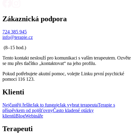
Zákaznická podpora
724 385 945
info@terapie.cz
(8–15 hod.)
Tento kontakt neslouží pro komunikaci s vaším terapeutem. Ozvěte
se mu přes tlačítko „kontaktovat“ na jeho profilu.
Pokud potřebujete akutní pomoc, volejte Linku první psychické
pomoci 116 123.
Klienti
Nejčastěji řešíte
Jak to funguje
Jak vybrat terapeuta
Terapie s
příspěvkem od pojišťovny
Často kladené otázky
klientů
Blog
Webináře
Terapeuti