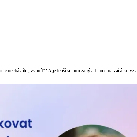
bo je necháváte „vyhnít“? A je lepší se jimi zabývat hned na začátku vz