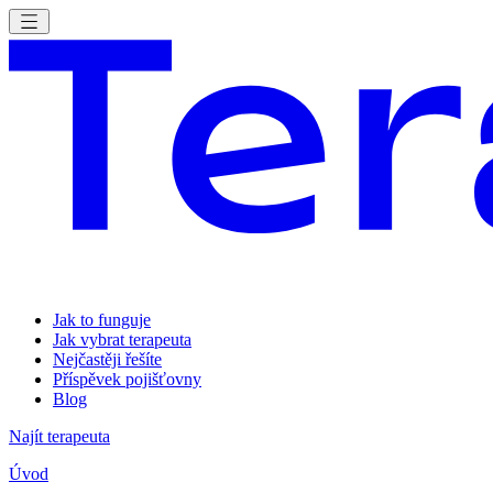
Jak to funguje
Jak vybrat terapeuta
Nejčastěji řešíte
Příspěvek pojišťovny
Blog
Najít terapeuta
Úvod