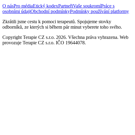
O nás
Pro média
Etický kodex
Partneři
Vaše soukromí
Práce s
osobními údaji
Obchodní podmínky
Podmínky používání platformy
Zkrátili jsme cestu k pomoci terapeutů. Spojujeme stovky
odborníků, ze kterých si během pár minut vyberete toho svého.
Copyright Terapie CZ s.r.o. 2026. Všechna práva vyhrazena. Web
provozuje Terapie CZ s.r.o. IČO 19644078.