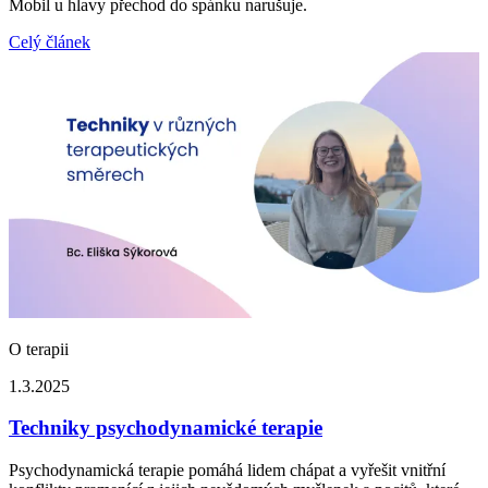
Mobil u hlavy přechod do spánku narušuje.
Celý článek
O terapii
1.3.2025
Techniky psychodynamické terapie
Psychodynamická terapie pomáhá lidem chápat a vyřešit vnitřní