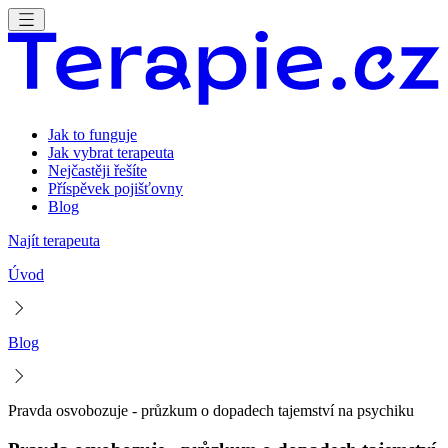
Jak to funguje
Jak vybrat terapeuta
Nejčastěji řešíte
Příspěvek pojišťovny
Blog
Najít terapeuta
Úvod
Blog
Pravda osvobozuje - průzkum o dopadech tajemství na psychiku