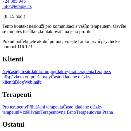
724 385 945
info@terapie.cz
(8–15 hod.)
Tento kontakt neslouží pro komunikaci s vaším terapeutem. Ozvěte
se mu přes tlačítko „kontaktovat“ na jeho profilu.
Pokud potřebujete akutní pomoc, volejte Linku první psychické
pomoci 116 123.
Klienti
Nejčastěji řešíte
Jak to funguje
Jak vybrat terapeuta
Terapie s
příspěvkem od pojišťovny
Často kladené otázky
klientů
Blog
Webináře
Terapeuti
Pro terapeuty
Přihlášení terapeuta
Často kladené otázky
terapeutů
Vzdělávání
Terapeutovna Brno
Terapeutovna Praha
Ostatní