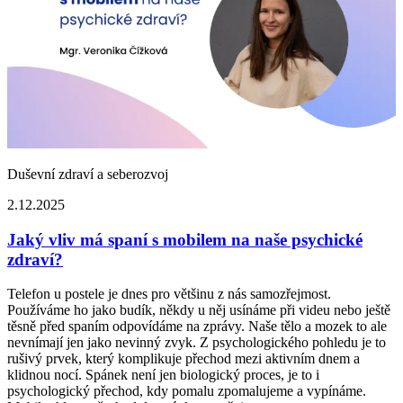
Duševní zdraví a seberozvoj
2.12.2025
Jaký vliv má spaní s mobilem na naše psychické
zdraví?
Telefon u postele je dnes pro většinu z nás samozřejmost.
Používáme ho jako budík, někdy u něj usínáme při videu nebo ještě
těsně před spaním odpovídáme na zprávy. Naše tělo a mozek to ale
nevnímají jen jako nevinný zvyk. Z psychologického pohledu je to
rušivý prvek, který komplikuje přechod mezi aktivním dnem a
klidnou nocí. Spánek není jen biologický proces, je to i
psychologický přechod, kdy pomalu zpomalujeme a vypínáme.