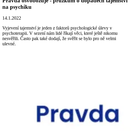
Pravda osvobozuje - průzkum o dopadech tajemství
na psychiku
14.1.2022
Vyjevení tajemství je jeden z faktorů psychologické úlevy v
psychoterapii. V sezení nám lidé říkají věci, které ještě nikomu
nesvěřili. Často pak také dodají, že svěřit se bylo pro ně velmi
ulevné.