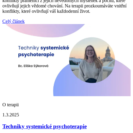
konflikty pramenící z jejich nevědomých myšlenek a pocitů, které
ovlivňují jejich vědomé chování. Na terapii prozkoumáváte vnitřní
konflikty, které ovlivňují váš každodenní život.
Celý článek
O terapii
1.3.2025
Techniky systemické psychoterapie