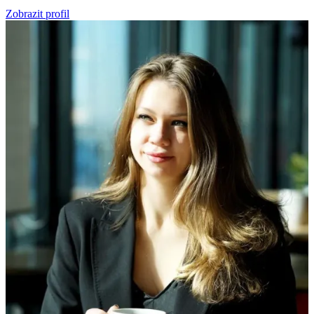
Zobrazit profil