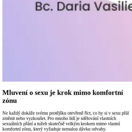
Mluvení o sexu je krok mimo komfortní
zónu
Ne každý dokáže svému protějšku otevřeně říct, co by si v sexu přál
změnit nebo vyzkoušet. Pro mnoho lidí je sdělování vlastních
sexuálních přání a tužeb skutečně velkým krokem mimo vlastní
komfortní zónu, který vyžaduje nemalou dávku odvahy.