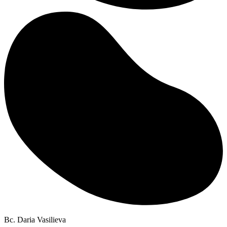
Bc. Daria Vasilieva