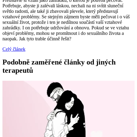
Představte si vztah jako zahrádku, o kterou je potřeba pečovat.
Potřebuje, abyste ji zalévali láskou, nechali na ni svítit sluneční
světlo radosti, ale také ji zbavovali plevele, který představují
vztahové problémy. Se stejným zájmem byste měli pečovat i o váš
sexuální život, protože i ten je nedílnou součástí vaší vztahové
zahrádky. I on potřebuje udržování a obnovu. Pokud se ve vztahu
objeví problémy, mohou se promítnout i do sexuálního života a
naopak. Jak tyto trable účinně řešit?
Celý článek
Podobně zaměřené články od jiných
terapeutů