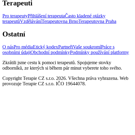
Terapeuti
Pro terapeuty
Přihlášení terapeuta
Často kladené otázky
terapeutů
Vzdělávání
Terapeutovna Brno
Terapeutovna Praha
Ostatní
O nás
Pro média
Etický kodex
Partneři
Vaše soukromí
Práce s
osobními údaji
Obchodní podmínky
Podmínky používání platformy
Zkrátili jsme cestu k pomoci terapeutů. Spojujeme stovky
odborníků, ze kterých si během pár minut vyberete toho svého.
Copyright Terapie CZ s.r.o. 2026. Všechna práva vyhrazena. Web
provozuje Terapie CZ s.r.o. IČO 19644078.