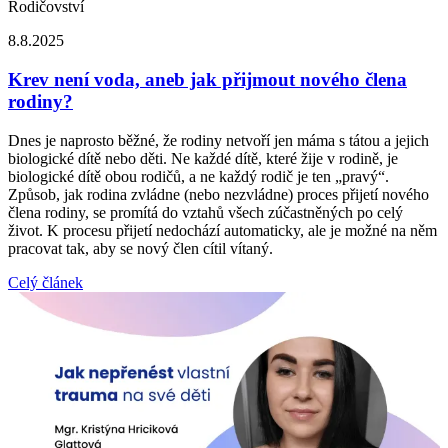
Rodičovství
8.8.2025
Krev není voda, aneb jak přijmout nového člena
rodiny?
Dnes je naprosto běžné, že rodiny netvoří jen máma s tátou a jejich
biologické dítě nebo děti. Ne každé dítě, které žije v rodině, je
biologické dítě obou rodičů, a ne každý rodič je ten „pravý“.
Způsob, jak rodina zvládne (nebo nezvládne) proces přijetí nového
člena rodiny, se promítá do vztahů všech zúčastněných po celý
život. K procesu přijetí nedochází automaticky, ale je možné na něm
pracovat tak, aby se nový člen cítil vítaný.
Celý článek