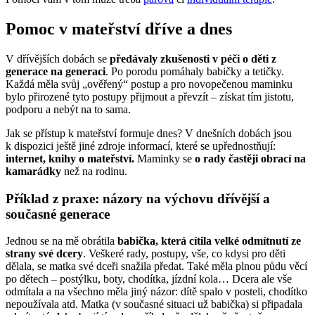
Pomoc v mateřství dříve a dnes
V dřívějších dobách se
předávaly zkušenosti v péči o děti z
generace na generaci
. Po porodu pomáhaly babičky a tetičky.
Každá měla svůj „ověřený“ postup a pro novopečenou maminku
bylo přirozené tyto postupy přijmout a převzít – získat tím jistotu,
podporu a nebýt na to sama.
Jak se přístup k mateřství formuje dnes? V dnešních dobách jsou
k dispozici ještě jiné zdroje informací, které se upřednostňují:
internet, knihy o mateřství.
Maminky se
o rady častěji obrací na
kamarádky
než na rodinu.
Příklad z praxe: názory na výchovu dřívější a
současné generace
Jednou se na mě obrátila
babička, která cítila velké odmítnutí ze
strany své dcery
. Veškeré rady, postupy, vše, co kdysi pro děti
dělala, se matka své dceři snažila předat. Také měla plnou půdu věcí
po dětech – postýlku, boty, chodítka, jízdní kola… Dcera ale vše
odmítala a na všechno měla jiný názor: dítě spalo v posteli, chodítko
nepoužívala atd. Matka (v současné situaci už babička) si připadala