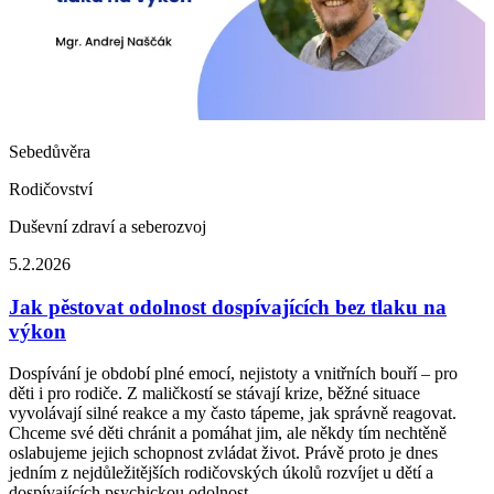
Sebedůvěra
Rodičovství
Duševní zdraví a seberozvoj
5.2.2026
Jak pěstovat odolnost dospívajících bez tlaku na
výkon
Dospívání je období plné emocí, nejistoty a vnitřních bouří – pro
děti i pro rodiče. Z maličkostí se stávají krize, běžné situace
vyvolávají silné reakce a my často tápeme, jak správně reagovat.
Chceme své děti chránit a pomáhat jim, ale někdy tím nechtěně
oslabujeme jejich schopnost zvládat život. Právě proto je dnes
jedním z nejdůležitějších rodičovských úkolů rozvíjet u dětí a
dospívajících psychickou odolnost.