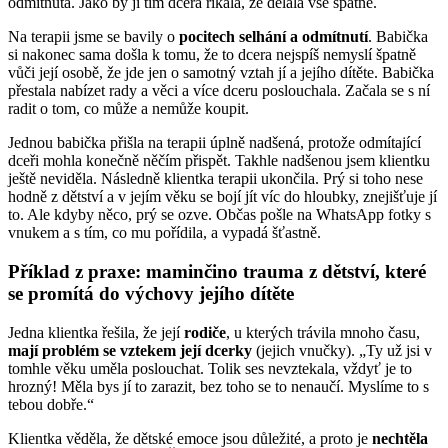
odmítnutá. Jako by jí tím dcera říkala, že dělala vše špatně.
Na terapii jsme se bavily o
pocitech selhání a odmítnutí
. Babička
si nakonec sama došla k tomu, že to dcera nejspíš nemyslí špatně
vůči její osobě, že jde jen o samotný vztah jí a jejího dítěte. Babička
přestala nabízet rady a věci a více dceru poslouchala. Začala se s ní
radit o tom, co může a nemůže koupit.
Jednou babička přišla na terapii úplně nadšená, protože odmítající
dceři mohla konečně něčím přispět. Takhle nadšenou jsem klientku
ještě neviděla. Následně klientka terapii ukončila. Prý si toho nese
hodně z dětství a v jejím věku se bojí jít víc do hloubky, znejišťuje jí
to. Ale kdyby něco, prý se ozve. Občas pošle na WhatsApp fotky s
vnukem a s tím, co mu pořídila, a vypadá šťastně.
Příklad z praxe: maminčino trauma z dětství, které
se promítá do výchovy jejího dítěte
Jedna klientka řešila, že její
rodiče
, u kterých trávila mnoho času,
mají problém se vztekem její dcerky
(jejich vnučky). „Ty už jsi v
tomhle věku uměla poslouchat. Tolik ses nevztekala, vždyť je to
hrozný! Měla bys jí to zarazit, bez toho se to nenaučí. Myslíme to s
tebou dobře.“
Klientka věděla, že dětské emoce jsou důležité, a proto je
nechtěla