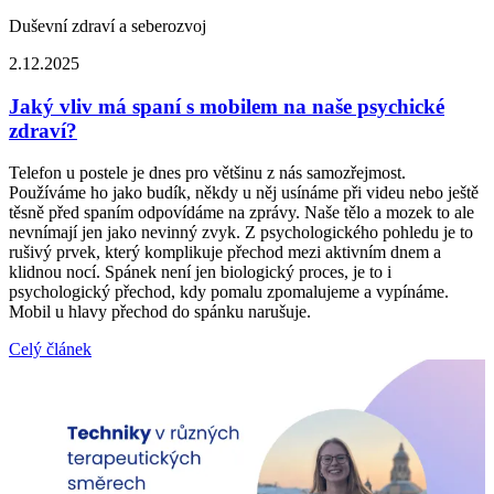
Duševní zdraví a seberozvoj
2.12.2025
Jaký vliv má spaní s mobilem na naše psychické
zdraví?
Telefon u postele je dnes pro většinu z nás samozřejmost.
Používáme ho jako budík, někdy u něj usínáme při videu nebo ještě
těsně před spaním odpovídáme na zprávy. Naše tělo a mozek to ale
nevnímají jen jako nevinný zvyk. Z psychologického pohledu je to
rušivý prvek, který komplikuje přechod mezi aktivním dnem a
klidnou nocí. Spánek není jen biologický proces, je to i
psychologický přechod, kdy pomalu zpomalujeme a vypínáme.
Mobil u hlavy přechod do spánku narušuje.
Celý článek