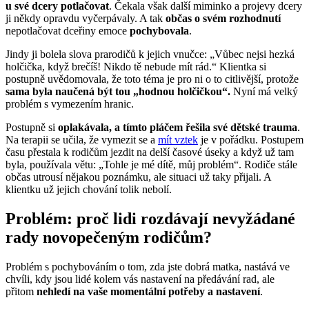
u své dcery potlačovat
. Čekala však další miminko a projevy dcery
ji někdy opravdu vyčerpávaly. A tak
občas o svém rozhodnutí
nepotlačovat dceřiny emoce
pochybovala
.
Jindy ji bolela slova prarodičů k jejich vnučce: „Vůbec nejsi hezká
holčička, když brečíš! Nikdo tě nebude mít rád.“ Klientka si
postupně uvědomovala, že toto téma je pro ni o to citlivější, protože
sama byla naučená být tou „hodnou holčičkou“.
Nyní má velký
problém s vymezením hranic.
Postupně si
oplakávala, a tímto pláčem řešila své dětské trauma
.
Na terapii se učila, že vymezit se a
mít vztek
je v pořádku. Postupem
času přestala k rodičům jezdit na delší časové úseky a když už tam
byla, používala větu: „Tohle je mé dítě, můj problém“. Rodiče stále
občas utrousí nějakou poznámku, ale situaci už taky přijali. A
klientku už jejich chování tolik nebolí.
Problém: proč lidi rozdávají nevyžádané
rady novopečeným rodičům?
Problém s pochybováním o tom, zda jste dobrá matka, nastává ve
chvíli, kdy jsou lidé kolem vás nastavení na předávání rad, ale
přitom
nehledí na vaše momentální potřeby a nastavení
.