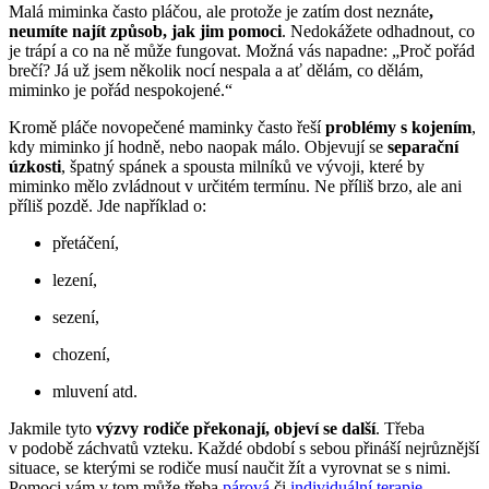
Malá miminka často pláčou, ale protože je zatím dost neznáte
,
neumíte najít způsob, jak jim pomoci
. Nedokážete odhadnout, co
je trápí a co na ně může fungovat. Možná vás napadne: „Proč pořád
brečí? Já už jsem několik nocí nespala a ať dělám, co dělám,
miminko je pořád nespokojené.“
Kromě pláče novopečené maminky často řeší
problémy s kojením
,
kdy miminko jí hodně, nebo naopak málo. Objevují se
separační
úzkosti
, špatný spánek a spousta milníků ve vývoji, které by
miminko mělo zvládnout v určitém termínu. Ne příliš brzo, ale ani
příliš pozdě. Jde například o:
přetáčení,
lezení,
sezení,
chození,
mluvení atd.
Jakmile tyto
výzvy rodiče překonají, objeví se další
. Třeba
v podobě záchvatů vzteku. Každé období s sebou přináší nejrůznější
situace, se kterými se rodiče musí naučit žít a vyrovnat se s nimi.
Pomoci vám v tom může třeba
párová
či
individuální terapie
.