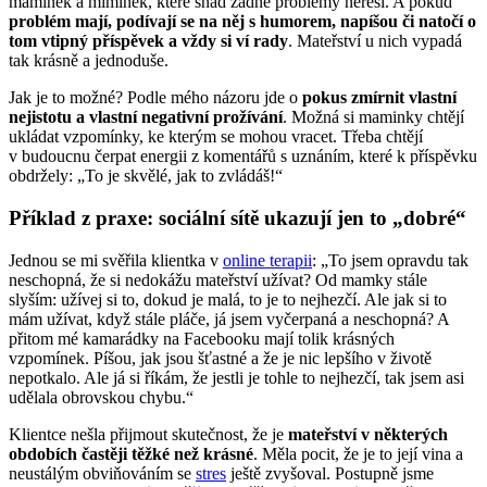
maminek a miminek, které snad žádné problémy neřeší. A pokud
problém mají, podívají se na něj s humorem, napíšou či natočí o
tom vtipný příspěvek a vždy si ví rady
. Mateřství u nich vypadá
tak krásně a jednoduše.
Jak je to možné? Podle mého názoru jde o
pokus zmírnit vlastní
nejistotu a vlastní negativní prožívání
. Možná si maminky chtějí
ukládat vzpomínky, ke kterým se mohou vracet. Třeba chtějí
v budoucnu čerpat energii z komentářů s uznáním, které k příspěvku
obdržely: „To je skvělé, jak to zvládáš!“
Příklad z praxe: sociální sítě ukazují jen to „dobré“
Jednou se mi svěřila klientka v
online terapii
: „To jsem opravdu tak
neschopná, že si nedokážu mateřství užívat? Od mamky stále
slyším: užívej si to, dokud je malá, to je to nejhezčí. Ale jak si to
mám užívat, když stále pláče, já jsem vyčerpaná a neschopná? A
přitom mé kamarádky na Facebooku mají tolik krásných
vzpomínek. Píšou, jak jsou šťastné a že je nic lepšího v životě
nepotkalo. Ale já si říkám, že jestli je tohle to nejhezčí, tak jsem asi
udělala obrovskou chybu.“
Klientce nešla přijmout skutečnost, že je
mateřství v některých
obdobích častěji těžké než krásné
. Měla pocit, že je to její vina a
neustálým obviňováním se
stres
ještě zvyšoval. Postupně jsme