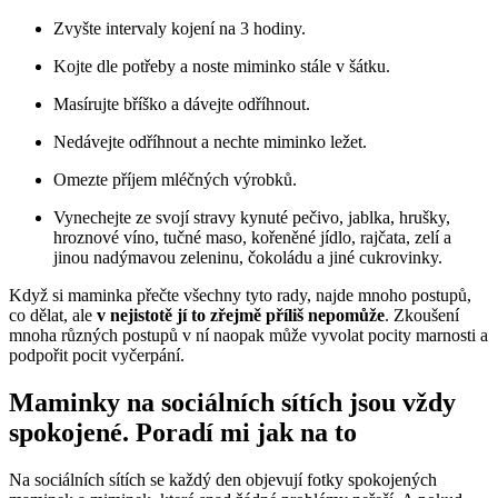
Zvyšte intervaly kojení na 3 hodiny.
Kojte dle potřeby a noste miminko stále v šátku.
Masírujte bříško a dávejte odříhnout.
Nedávejte odříhnout a nechte miminko ležet.
Omezte příjem mléčných výrobků.
Vynechejte ze svojí stravy kynuté pečivo, jablka, hrušky,
hroznové víno, tučné maso, kořeněné jídlo, rajčata, zelí a
jinou nadýmavou zeleninu, čokoládu a jiné cukrovinky.
Když si maminka přečte všechny tyto rady, najde mnoho postupů,
co dělat, ale
v nejistotě jí to zřejmě příliš nepomůže
. Zkoušení
mnoha různých postupů v ní naopak může vyvolat pocity marnosti a
podpořit pocit vyčerpání.
Maminky na sociálních sítích jsou vždy
spokojené. Poradí mi jak na to
Na sociálních sítích se každý den objevují fotky spokojených