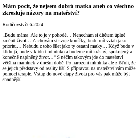
Mám pocit, že nejsem dobrá matka aneb co všechno
zkresluje názory na mateřství?
Rodičovství
5.6.2024
„Budu máma. Ale to je v pohodě… Nenechám si dítětem úplně
změnit život… Zachovám si svoje koníčky, budu mít vztah jako
prioritu… Nebudu z toho šílet jako ty ostatní matky… Když budu v
klidu já, bude v klidu i miminko a budeme mít krásný, spokojený a
konečně naplněný život…“ S něčím takovým jde do mateřství
většina maminek v dnešní době. Po narození miminka ale zjišťují, že
se jejich představy od reality liší. S přípravou na mateřství vám může
pomoci terapie. Vstup do nové etapy života pro vás pak může být
snadnější.