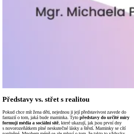
Představy vs. střet s realitou
Pokud chce mít žena děti, nejednou ji její představivost zavede do
fantazií o tom, jaká bude maminka. Tyto
představy do určité míry
formují média a sociální sítě
, které ukazují, jak jsou první dny
s novorozeňátkem plné neskutečné lásky a štěstí. Maminky se cítí
naplněné. Mnohem méně se ale mluví o tom, že takto to vždycky