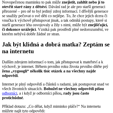
Novopečenou maminku to pak může
znejistit, zahltit nebo jí to
otevřít staré rány z dětství
. Dávání rad je ale pro starší generaci
přirozené – pro ně to byl jediný zdroj informací. I dřívější generace
se snažily pečovat o své děti co nejlépe. To, že chce jejich dcera či
vnučka k výchově přistupovat jinak, a tak odmítá postupy, které si
starší generace léta osvojovaly a žily s nimi, může být
znejišťující,
či dokonce urážející
. Vzniká pak prostředí plné nedorozumění, ve
kterém nebývá dobře žádné ze stran.
Jak být klidná a dobrá matka? Zeptám se
na internetu
Dalším zdrojem informací o tom, jak přistupovat k mateřství a k
výchově, je internet. Během prvního roku života prvního dítěte prý
žena „vygooglí“ několik tisíc otázek a na všechny najde
odpovědi
.
Internet je plný odpovědí a článků s radami, jak postupovat snad ve
všech životních situacích.
Bohužel ne všechny odpovědi píšou
odborníci
, a i když je odborníci píšou
, rady jsou často
protichůdné
.
Příklad dotazu: „Co dělat, když miminko pláče?“ Na internetu
můžete najít tyto odpovědi: