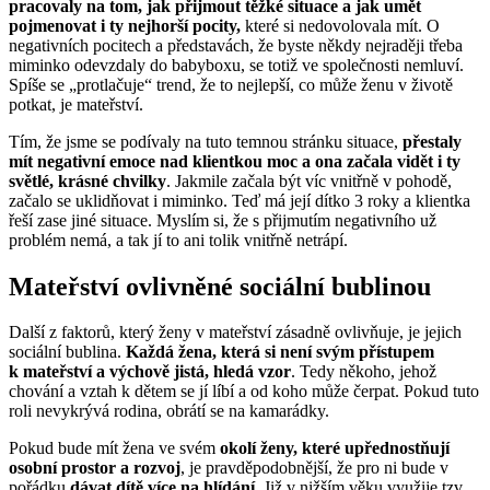
pracovaly na tom, jak přijmout těžké situace a jak umět
pojmenovat i ty nejhorší pocity,
které si nedovolovala mít. O
negativních pocitech a představách, že byste někdy nejraději třeba
miminko odevzdaly do babyboxu, se totiž ve společnosti nemluví.
Spíše se „protlačuje“ trend, že to nejlepší, co může ženu v životě
potkat, je mateřství.
Tím, že jsme se podívaly na tuto temnou stránku situace,
přestaly
mít negativní emoce nad klientkou moc a ona začala vidět i ty
světlé, krásné chvilky
. Jakmile začala být víc vnitřně v pohodě,
začalo se uklidňovat i miminko. Teď má její dítko 3 roky a klientka
řeší zase jiné situace. Myslím si, že s přijmutím negativního už
problém nemá, a tak jí to ani tolik vnitřně netrápí.
Mateřství ovlivněné sociální bublinou
Další z faktorů, který ženy v mateřství zásadně ovlivňuje, je jejich
sociální bublina.
Každá žena, která si není svým přístupem
k mateřství a výchově jistá, hledá vzor
. Tedy někoho, jehož
chování a vztah k dětem se jí líbí a od koho může čerpat. Pokud tuto
roli nevykrývá rodina, obrátí se na kamarádky.
Pokud bude mít žena ve svém
okolí ženy, které upřednostňují
osobní prostor a rozvoj
, je pravděpodobnější, že pro ni bude v
pořádku
dávat dítě více na hlídání
. Již v nižším věku využije tzv.