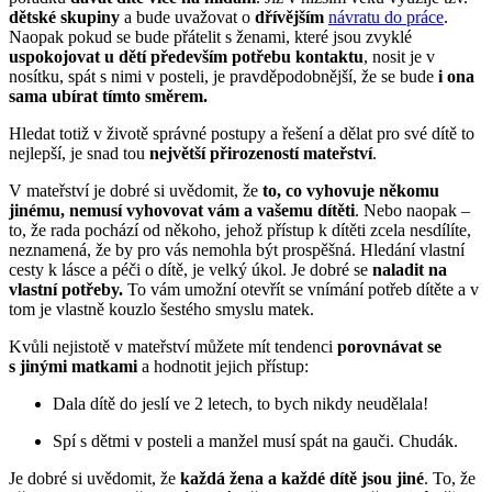
dětské skupiny
a bude uvažovat o
dřívějším
návratu do práce
.
Naopak pokud se bude přátelit s ženami, které jsou zvyklé
uspokojovat u dětí především potřebu kontaktu
, nosit je v
nosítku, spát s nimi v posteli, je pravděpodobnější, že se bude
i ona
sama ubírat tímto směrem.
Hledat totiž v životě správné postupy a řešení a dělat pro své dítě to
nejlepší, je snad tou
největší přirozeností mateřství
.
V mateřství je dobré si uvědomit, že
to, co vyhovuje někomu
jinému, nemusí vyhovovat vám a vašemu dítěti
. Nebo naopak –
to, že rada pochází od někoho, jehož přístup k dítěti zcela nesdílíte,
neznamená, že by pro vás nemohla být prospěšná. Hledání vlastní
cesty k lásce a péči o dítě, je velký úkol. Je dobré se
naladit na
vlastní potřeby.
To vám umožní otevřít se vnímání potřeb dítěte a v
tom je vlastně kouzlo šestého smyslu matek.
Kvůli nejistotě v mateřství můžete mít tendenci
porovnávat se
s jinými matkami
a hodnotit jejich přístup:
Dala dítě do jeslí ve 2 letech, to bych nikdy neudělala!
Spí s dětmi v posteli a manžel musí spát na gauči. Chudák.
Je dobré si uvědomit, že
každá žena a každé dítě jsou jiné
. To, že