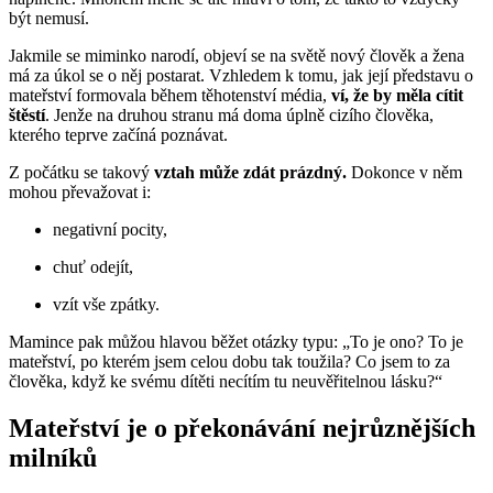
být nemusí.
Jakmile se miminko narodí, objeví se na světě nový člověk a žena
má za úkol se o něj postarat. Vzhledem k tomu, jak její představu o
mateřství formovala během těhotenství média,
ví, že by měla cítit
štěstí
. Jenže na druhou stranu má doma úplně cizího člověka,
kterého teprve začíná poznávat.
Z počátku se takový
vztah může zdát prázdný.
Dokonce v něm
mohou převažovat i:
negativní pocity,
chuť odejít,
vzít vše zpátky.
Mamince pak můžou hlavou běžet otázky typu: „To je ono? To je
mateřství, po kterém jsem celou dobu tak toužila? Co jsem to za
člověka, když ke svému dítěti necítím tu neuvěřitelnou lásku?“
Mateřství je o překonávání nejrůznějších
milníků