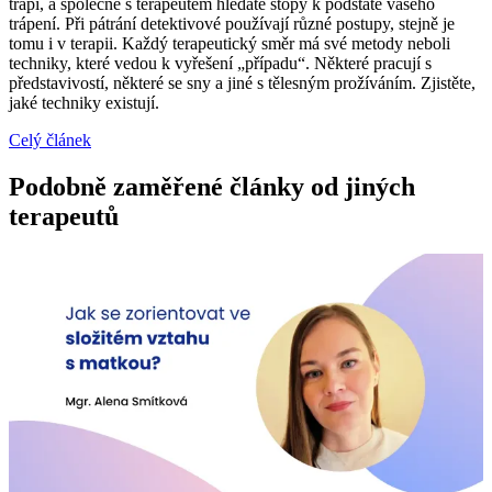
trápí, a společně s terapeutem hledáte stopy k podstatě vašeho
trápení. Při pátrání detektivové používají různé postupy, stejně je
tomu i v terapii. Každý terapeutický směr má své metody neboli
techniky, které vedou k vyřešení „případu“. Některé pracují s
představivostí, některé se sny a jiné s tělesným prožíváním. Zjistěte,
jaké techniky existují.
Celý článek
Podobně zaměřené články od jiných
terapeutů