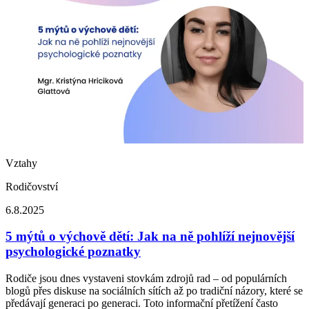
Vztahy
Rodičovství
6.8.2025
5 mýtů o výchově dětí: Jak na ně pohlíží nejnovější
psychologické poznatky
Rodiče jsou dnes vystaveni stovkám zdrojů rad – od populárních
blogů přes diskuse na sociálních sítích až po tradiční názory, které se
předávají generaci po generaci. Toto informační přetížení často