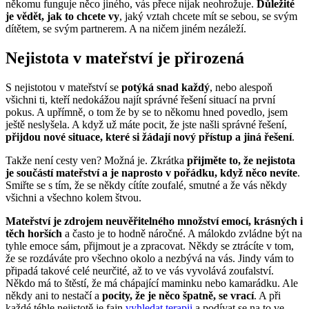
někomu funguje něco jiného, vás přece nijak neohrožuje.
Důležité
je vědět, jak to chcete vy
, jaký vztah chcete mít se sebou, se svým
dítětem, se svým partnerem. A na ničem jiném nezáleží.
Nejistota v mateřství je přirozená
S nejistotou v mateřství se
potýká snad každý
, nebo alespoň
všichni ti, kteří nedokážou najít správné řešení situací na první
pokus. A upřímně, o tom že by se to někomu hned povedlo, jsem
ještě neslyšela. A když už máte pocit, že jste našli správné řešení,
přijdou nové situace, které si žádají nový přístup a jiná řešení
.
Takže není cesty ven? Možná je. Zkrátka
přijměte to, že nejistota
je součástí mateřství a je naprosto v pořádku, když něco nevíte
.
Smiřte se s tím, že se někdy cítíte zoufalé, smutné a že vás někdy
všichni a všechno kolem štvou.
Mateřství je zdrojem neuvěřitelného množství emocí, krásných i
těch horších
a často je to hodně náročné. A málokdo zvládne být na
tyhle emoce sám, přijmout je a zpracovat. Někdy se ztrácíte v tom,
že se rozdáváte pro všechno okolo a nezbývá na vás. Jindy vám to
připadá takové celé neurčité, až to ve vás vyvolává zoufalství.
Někdo má to štěstí, že má chápající maminku nebo kamarádku. Ale
někdy ani to nestačí a
pocity, že je něco špatně, se vrací
. A při
každé téhle nejistotě je fajn
vyhledat terapii
a podívat se na to ve