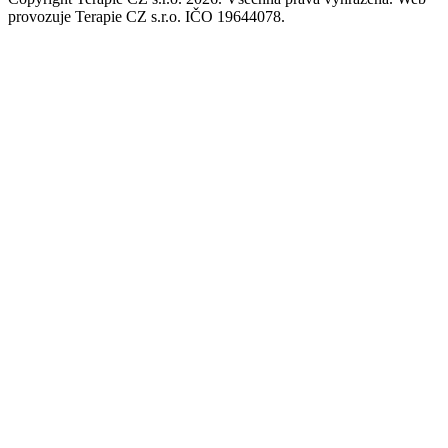
provozuje Terapie CZ s.r.o. IČO 19644078.