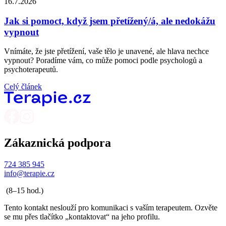
16.7.2026
Jak si pomoct, když jsem přetížený/á, ale nedokážu
vypnout
Vnímáte, že jste přetížení, vaše tělo je unavené, ale hlava nechce
vypnout? Poradíme vám, co může pomoci podle psychologů a
psychoterapeutů.
Celý článek
Zákaznická podpora
724 385 945
info@terapie.cz
(8–15 hod.)
Tento kontakt neslouží pro komunikaci s vaším terapeutem. Ozvěte
se mu přes tlačítko „kontaktovat“ na jeho profilu.