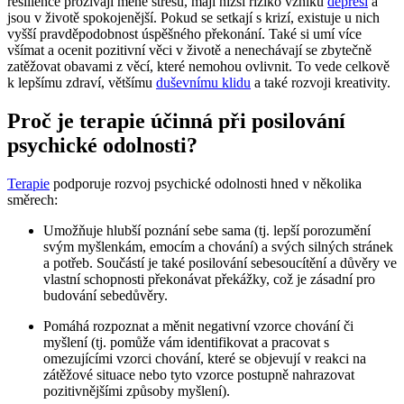
resilience prožívají méně stresu, mají nižší riziko vzniku
depresí
a
jsou v životě spokojenější. Pokud se setkají s krizí, existuje u nich
vyšší pravděpodobnost úspěšného překonání. Také si umí více
všímat a ocenit pozitivní věci v životě a nenechávají se zbytečně
zatěžovat obavami z věcí, které nemohou ovlivnit. To vede celkově
k lepšímu zdraví, většímu
duševnímu klidu
a také rozvoji kreativity.
Proč je terapie účinná při posilování
psychické odolnosti?
Terapie
podporuje rozvoj psychické odolnosti hned v několika
směrech:
Umožňuje hlubší poznání sebe sama (tj. lepší porozumění
svým myšlenkám, emocím a chování) a svých silných stránek
a potřeb. Součástí je také posilování sebesoucítění a důvěry ve
vlastní schopnosti překonávat překážky, což je zásadní pro
budování sebedůvěry.
Pomáhá rozpoznat a měnit negativní vzorce chování či
myšlení (tj. pomůže vám identifikovat a pracovat s
omezujícími vzorci chování, které se objevují v reakci na
zátěžové situace nebo tyto vzorce postupně nahrazovat
pozitivnějšími způsoby myšlení).