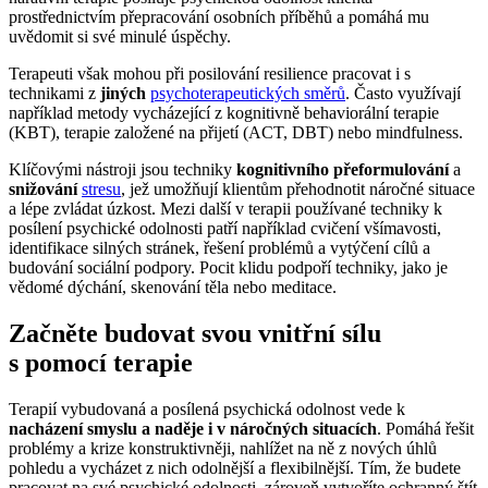
prostřednictvím přepracování osobních příběhů a pomáhá mu
uvědomit si své minulé úspěchy.
Terapeuti však mohou při posilování resilience pracovat i s
technikami z
jiných
psychoterapeutických směrů
. Často využívají
například metody vycházející z kognitivně behaviorální terapie
(KBT), terapie založené na přijetí (ACT, DBT) nebo mindfulness.
Klíčovými nástroji jsou techniky
kognitivního přeformulování
a
snižování
stresu
, jež umožňují klientům přehodnotit náročné situace
a lépe zvládat úzkost. Mezi další v terapii používané techniky k
posílení psychické odolnosti patří například cvičení všímavosti,
identifikace silných stránek, řešení problémů a vytýčení cílů a
budování sociální podpory. Pocit klidu podpoří techniky, jako je
vědomé dýchání, skenování těla nebo meditace.
Začněte budovat svou vnitřní sílu
s pomocí terapie
Terapií vybudovaná a posílená psychická odolnost vede k
nacházení smyslu a naděje i v náročných situacích
. Pomáhá řešit
problémy a krize konstruktivněji, nahlížet na ně z nových úhlů
pohledu a vycházet z nich odolnější a flexibilnější. Tím, že budete
pracovat na své psychické odolnosti, zároveň vytvoříte ochranný štít