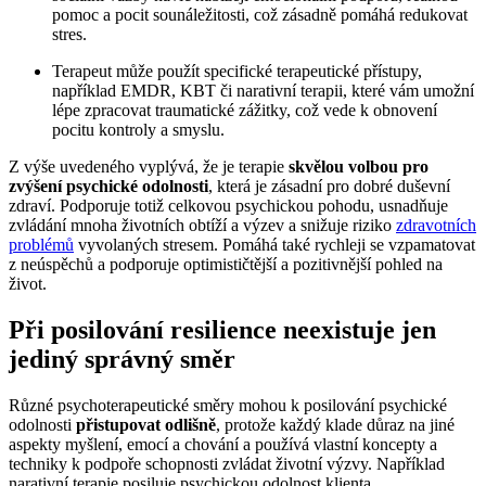
pomoc a pocit sounáležitosti, což zásadně pomáhá redukovat
stres.
Terapeut může použít specifické terapeutické přístupy,
například EMDR, KBT či narativní terapii, které vám umožní
lépe zpracovat traumatické zážitky, což vede k obnovení
pocitu kontroly a smyslu.
Z výše uvedeného vyplývá, že je terapie
skvělou volbou pro
zvýšení psychické odolnosti
, která je zásadní pro dobré duševní
zdraví. Podporuje totiž celkovou psychickou pohodu, usnadňuje
zvládání mnoha životních obtíží a výzev a snižuje riziko
zdravotních
problémů
vyvolaných stresem. Pomáhá také rychleji se vzpamatovat
z neúspěchů a podporuje optimističtější a pozitivnější pohled na
život.
Při posilování resilience neexistuje jen
jediný správný směr
Různé psychoterapeutické směry mohou k posilování psychické
odolnosti
přistupovat odlišně
, protože každý klade důraz na jiné
aspekty myšlení, emocí a chování a používá vlastní koncepty a
techniky k podpoře schopnosti zvládat životní výzvy. Například
narativní terapie posiluje psychickou odolnost klienta