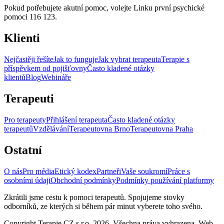
Pokud potřebujete akutní pomoc, volejte Linku první psychické
pomoci 116 123.
Klienti
Nejčastěji řešíte
Jak to funguje
Jak vybrat terapeuta
Terapie s
příspěvkem od pojišťovny
Často kladené otázky
klientů
Blog
Webináře
Terapeuti
Pro terapeuty
Přihlášení terapeuta
Často kladené otázky
terapeutů
Vzdělávání
Terapeutovna Brno
Terapeutovna Praha
Ostatní
O nás
Pro média
Etický kodex
Partneři
Vaše soukromí
Práce s
osobními údaji
Obchodní podmínky
Podmínky používání platformy
Zkrátili jsme cestu k pomoci terapeutů. Spojujeme stovky
odborníků, ze kterých si během pár minut vyberete toho svého.
Copyright Terapie CZ s.r.o. 2026. Všechna práva vyhrazena. Web