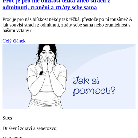
Proč je pro mě blízkost těžká aneb strach z
odmítnutí, zranění a ztráty sebe sama
Proč je pro nás blízkost někdy tak těžká, přestože po ní toužíme? A
jak souvisí strach z odmítnutí, ztráty sebe sama nebo zranitelnost s
našimi vztahy?
Celý článek
Stres
Duševní zdraví a seberozvoj