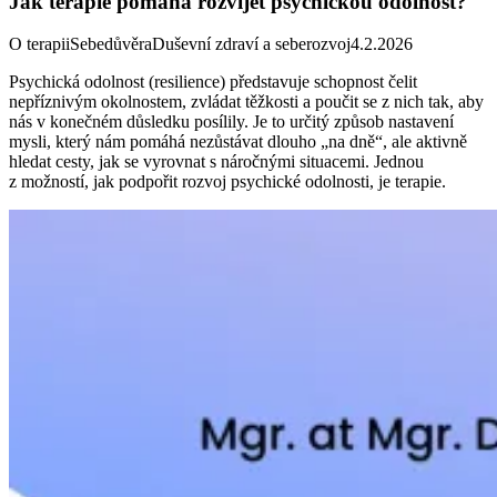
Jak terapie pomáhá rozvíjet psychickou odolnost?
O terapii
Sebedůvěra
Duševní zdraví a seberozvoj
4.2.2026
Psychická odolnost (resilience) představuje schopnost čelit
nepříznivým okolnostem, zvládat těžkosti a poučit se z nich tak, aby
nás v konečném důsledku posílily. Je to určitý způsob nastavení
mysli, který nám pomáhá nezůstávat dlouho „na dně“, ale aktivně
hledat cesty, jak se vyrovnat s náročnými situacemi. Jednou
z možností, jak podpořit rozvoj psychické odolnosti, je terapie.