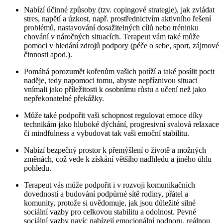
Nabízí účinné způsoby (tzv. copingové strategie), jak zvládat
stres, napětí a úzkost, např. prostřednictvím aktivního řešení
problémů, nastavování dosažitelných cílů nebo tréninku
chování v náročných situacích. Terapeut vám také může
pomoci v hledání zdrojů podpory (péče o sebe, sport, zájmové
činnosti apod.).
Pomáhá porozumět kořenům vašich potíží a také posílit pocit
naděje, tedy napomoci tomu, abyste nepříznivou situaci
vnímali jako příležitosti k osobnímu růstu a učení než jako
nepřekonatelné překážky.
Může také podpořit vaši schopnost regulovat emoce díky
technikám jako hluboké dýchání, progresivní svalová relaxace
či mindfulness a vybudovat tak vaši emoční stabilitu.
Nabízí bezpečný prostor k přemýšlení o životě a možných
změnách, což vede k získání většího nadhledu a jiného úhlu
pohledu.
Terapeut vás může podpořit i v rozvoji komunikačních
dovedností a budování podpůrné sítě rodiny, přátel a
komunity, protože si uvědomuje, jak jsou důležité silné
sociální vazby pro celkovou stabilitu a odolnost. Pevné
sociální vazby navíc nabízejí emocionální podporu, reálnou