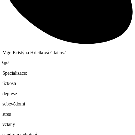
Mgr. Kristýna Hriciková Glattová
Specializace:
úzkosti
deprese
sebevědomí
stres
vztahy
syndrom vyhoření