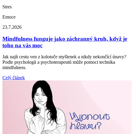
Stres
Emoce
23.7.2026
Mindfulness funguje jako záchranný kruh, když je
toho na vás moc
Jak najít cestu ven z kolotoče myšlenek a nikdy nekončící únavy?
Podle psychologů a psychoterapeutů může pomoci technika
mindfulness.
Celý článek