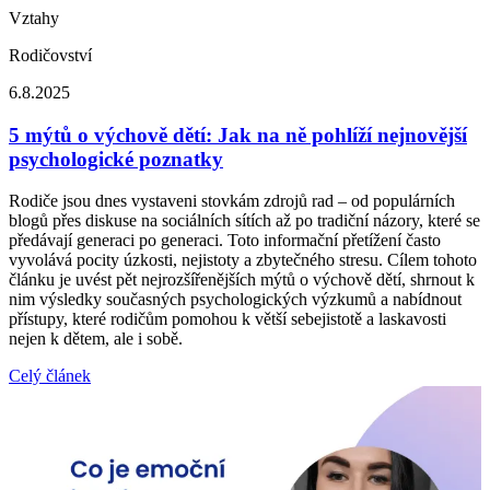
Vztahy
Rodičovství
6.8.2025
5 mýtů o výchově dětí: Jak na ně pohlíží nejnovější
psychologické poznatky
Rodiče jsou dnes vystaveni stovkám zdrojů rad – od populárních
blogů přes diskuse na sociálních sítích až po tradiční názory, které se
předávají generaci po generaci. Toto informační přetížení často
vyvolává pocity úzkosti, nejistoty a zbytečného stresu. Cílem tohoto
článku je uvést pět nejrozšířenějších mýtů o výchově dětí, shrnout k
nim výsledky současných psychologických výzkumů a nabídnout
přístupy, které rodičům pomohou k větší sebejistotě a laskavosti
nejen k dětem, ale i sobě.
Celý článek