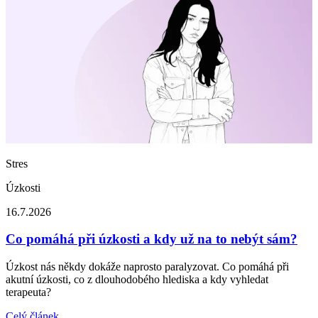
Stres
Úzkosti
16.7.2026
Co pomáhá při úzkosti a kdy už na to nebýt sám?
Úzkost nás někdy dokáže naprosto paralyzovat. Co pomáhá při
akutní úzkosti, co z dlouhodobého hlediska a kdy vyhledat
terapeuta?
Celý článek