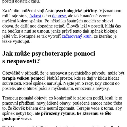
posteli dostatek času.
Za těmito potížemi stojí často
psychologické příčiny
. Významnou
roli hraje stres,
úzkost
nebo
deprese
, ale také naučené vzorce
myšlení kolem spánku. Po několika špatných nocích se objeví
obava, že další noc dopadne stejně. Člověk leží v posteli, hlídá čas
na budíku a nutí se usnout, jenže právě tento tlak spánek blokuje
ještě víc. Postupně se tak vytvoří
začarovaný kruh
, ze kterého je
těžké vystoupit.
Jak může psychoterapie pomoci
s nespavostí?
Obzvláště v případě, že je nespavost psychického původu, může být
terapie velkou pomocí
. Nabízí prostor, kde se dají v klidu hledat
souvislosti, které spánek narušují. Nejde jen o rady, kdy chodit do
postele, ale o hlubší práci s myšlenkami, emocemi a návyky.
Terapeut pomáhá objevit, co konkrétně je zdrojem potíží, jestli je to
pracovní přetížení, nevyjádřené obavy, potlačené emoce nebo třeba
to, že člověk během dne neumí zpomalit. Terapie vede k tomu, aby
spánek nebyl boj, ale
přirozený rytmus, ke kterému se tělo
postupně vrací
.