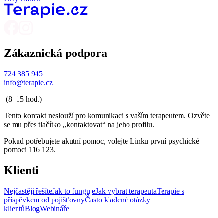
Zákaznická podpora
724 385 945
info@terapie.cz
(8–15 hod.)
Tento kontakt neslouží pro komunikaci s vaším terapeutem. Ozvěte
se mu přes tlačítko „kontaktovat“ na jeho profilu.
Pokud potřebujete akutní pomoc, volejte Linku první psychické
pomoci 116 123.
Klienti
Nejčastěji řešíte
Jak to funguje
Jak vybrat terapeuta
Terapie s
příspěvkem od pojišťovny
Často kladené otázky
klientů
Blog
Webináře