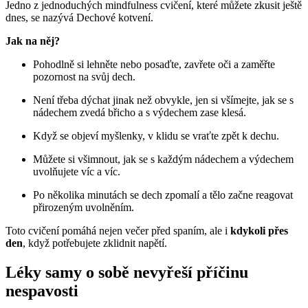
Jedno z jednoduchých mindfulness cvičení, které můžete zkusit ještě
dnes, se nazývá Dechové kotvení.
Jak na něj?
Pohodlně si lehněte nebo posaďte, zavřete oči a zaměřte
pozornost na svůj dech.
Není třeba dýchat jinak než obvykle, jen si všímejte, jak se s
nádechem zvedá břicho a s výdechem zase klesá.
Když se objeví myšlenky, v klidu se vraťte zpět k dechu.
Můžete si všimnout, jak se s každým nádechem a výdechem
uvolňujete víc a víc.
Po několika minutách se dech zpomalí a tělo začne reagovat
přirozeným uvolněním.
Toto cvičení pomáhá nejen večer před spaním, ale i
kdykoli přes
den
, když potřebujete zklidnit napětí.
Léky samy o sobě nevyřeší příčinu
nespavosti