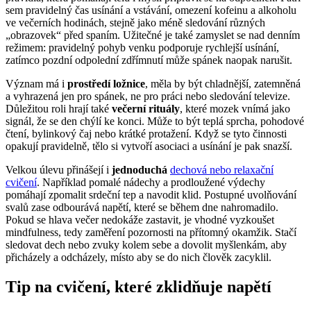
sem pravidelný čas usínání a vstávání, omezení kofeinu a alkoholu
ve večerních hodinách, stejně jako méně sledování různých
„obrazovek“ před spaním. Užitečné je také zamyslet se nad denním
režimem: pravidelný pohyb venku podporuje rychlejší usínání,
zatímco pozdní odpolední zdřímnutí může spánek naopak narušit.
Význam má i
prostředí ložnice
, měla by být chladnější, zatemněná
a vyhrazená jen pro spánek, ne pro práci nebo sledování televize.
Důležitou roli hrají také
večerní rituály
, které mozek vnímá jako
signál, že se den chýlí ke konci. Může to být teplá sprcha, pohodové
čtení, bylinkový čaj nebo krátké protažení. Když se tyto činnosti
opakují pravidelně, tělo si vytvoří asociaci a usínání je pak snazší.
Velkou úlevu přinášejí i
jednoduchá
dechová nebo relaxační
cvičení
. Například pomalé nádechy a prodloužené výdechy
pomáhají zpomalit srdeční tep a navodit klid. Postupné uvolňování
svalů zase odbourává napětí, které se během dne nahromadilo.
Pokud se hlava večer nedokáže zastavit, je vhodné vyzkoušet
mindfulness, tedy zaměření pozornosti na přítomný okamžik. Stačí
sledovat dech nebo zvuky kolem sebe a dovolit myšlenkám, aby
přicházely a odcházely, místo aby se do nich člověk zacyklil.
Tip na cvičení, které zklidňuje napětí