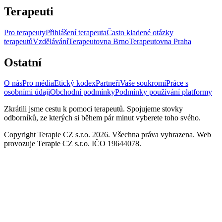
Terapeuti
Pro terapeuty
Přihlášení terapeuta
Často kladené otázky
terapeutů
Vzdělávání
Terapeutovna Brno
Terapeutovna Praha
Ostatní
O nás
Pro média
Etický kodex
Partneři
Vaše soukromí
Práce s
osobními údaji
Obchodní podmínky
Podmínky používání platformy
Zkrátili jsme cestu k pomoci terapeutů. Spojujeme stovky
odborníků, ze kterých si během pár minut vyberete toho svého.
Copyright Terapie CZ s.r.o. 2026. Všechna práva vyhrazena. Web
provozuje Terapie CZ s.r.o. IČO 19644078.