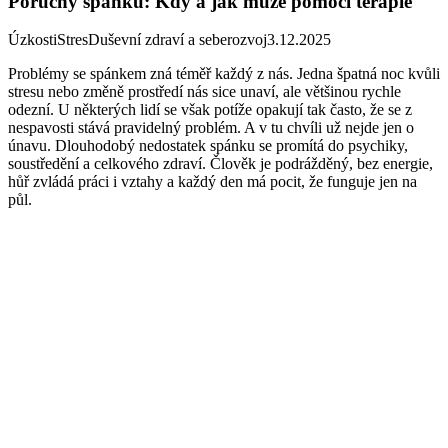
Poruchy spánku: Kdy a jak může pomoci terapie
Úzkosti
Stres
Duševní zdraví a seberozvoj
3.12.2025
Problémy se spánkem zná téměř každý z nás. Jedna špatná noc kvůli
stresu nebo změně prostředí nás sice unaví, ale většinou rychle
odezní. U některých lidí se však potíže opakují tak často, že se z
nespavosti stává pravidelný problém. A v tu chvíli už nejde jen o
únavu. Dlouhodobý nedostatek spánku se promítá do psychiky,
soustředění a celkového zdraví. Člověk je podrážděný, bez energie,
hůř zvládá práci i vztahy a každý den má pocit, že funguje jen na
půl.