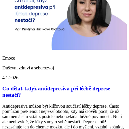
Emoce
Duševní zdraví a seberozvoj
4.1.2026
Co dělat, když antidepresiva při léčbě deprese
nestačí?
Antidepresiva můžou být klíčovou součástí léčby deprese. Často
pomůžou překlenout nejtěžší období, kdy má člověk pocit, že už
sám nemá sílu vstát z postele nebo zvládat běžné povinnosti. Není
ale neobvyklé, že léky samy o sobě nestačí. Deprese totiž
nezasahuje jen do chemie mozku, ale i do myšlení, vztahů, spánku,