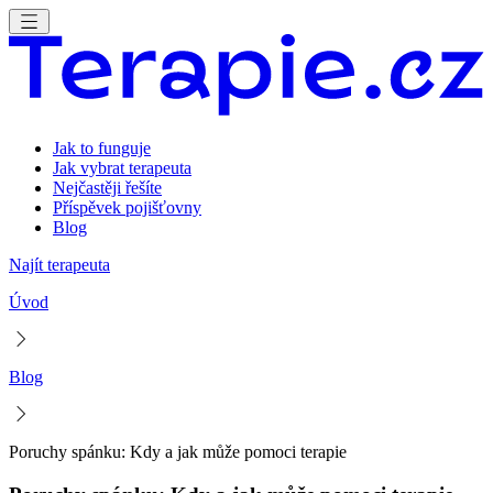
Jak to funguje
Jak vybrat terapeuta
Nejčastěji řešíte
Příspěvek pojišťovny
Blog
Najít terapeuta
Úvod
Blog
Poruchy spánku: Kdy a jak může pomoci terapie