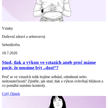
Vztahy
Duševní zdraví a seberozvoj
Sebedůvěra
18.7.2026
Stud, tlak a výkon ve vztazích aneb proč máme
pocit, že musíme být „dost“?
Proč se ve vztazích tolik bojíme selhání, odmítnutí nebo
nedostatečnosti? Zjistěte, jak stud, tlak a výkon ovlivňují blízkost a
co pomáhá namísto kontroly.
Celý článek