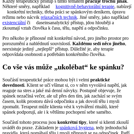
Každý terapeutický přístup s tímto tématem
pracuje trochu jinak
.
Některé směry, například
kognitivně-behaviorální terapie
, nabízejí
konkrétní techniky, třeba práci se spánkovým deníkem, úpravu
režimu nebo nácvik
relaxačních technik
. Jiné směry, jako například
existenciální
či daseinsanalytický přístup, jdou hlouběji a
zkoumají vztah člověka k času, tělu, napětí a odpočinku.
Pro někoho je přínosné mít konkrétní návod, pro jiného prostor pro
porozumění a nahlédnutí souvislostí.
Každému sedí něco jiného
,
neexistuje jediný „nejlepší“ přístup. Důležité je, aby terapie
odpovídala osobnosti a potřebám konkrétního člověka.
Co vše vás může „ukolébat“ ke spánku?
Součástí terapeutické práce mohou být i velmi
praktické
dovednosti
. Klient se učí všímat si, co v něm vyvolává napětí, jak
reaguje na stres a jaké má denní návyky. Postupně objevuje, že
spánek nezačíná večer, ale už přes den tím, jak zachází se svým
časem, kolik prostoru dává odpočinku a jak dovolí tělu i mysli
zpomalit. Terapeut může klienta vést k vytváření rituálů, které
spánek podporují, ale i k většímu pochopení sebe samého.
Součástí tohoto procesu jsou
konkrétní tipy
, které si klienti zkouší
uvádět do praxe. Základem je
spánková hygiena
, tedy jednoduchá
pravidla, která pomáhají tělu i mysli připravit se na odpočinek. Patří