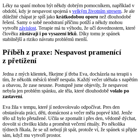
Léky na spaní mohou být někdy dobrým pomocníkem, například v
období, kdy je nespavost spojená s
velkým životním stresem
. Je ale
důležité chápat je spíš jako
krátkodobou oporu
než dlouhodobé
řešení. Samy o sobě neodstraní příčinu potíží a někdy mohou
vytvořit
závislost
. Terapie má tu výhodu, že učí dovednostem, které
člověku
zůstávají i po vysazení léků
. Díky tomu je spánek
stabilnější a riziko návratu problémů menší.
Příběh z praxe: Nespavost pramenící
z přetížení
Jedna z mých klientek, říkejme jí třeba Eva, docházela na terapii s
tím, že několik měsíců téměř nespala. Každý večer uléhala s napětím
a obavou, že zase neusne. Postupně jsme objevily, že nespavost
nebyla jen problém spánku, ale těla, které dlouhodobě
volalo po
zastavení
.
Eva žila v tempu, které jí nedovolovalo odpočívat. Pres den
obstarávala práci, děti, domácnost a večer měla poprvé klid. Jenže
tělo už bylo přetažené. Učila se zpomalit i přes den, vědomě dýchat,
dovolit si chvilku klidu a proměnit večerní rituály. Po několika
týdnech říkala, že se už nebojí jít spát, protože ví, že spánek si přijde
sám, když mu vytvoří prostor.