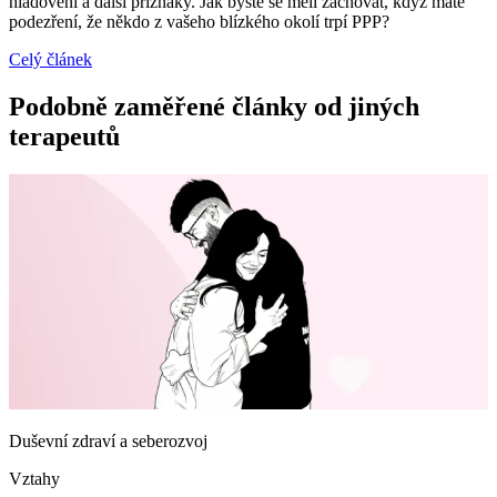
hladovění a další příznaky. Jak byste se měli zachovat, když máte
podezření, že někdo z vašeho blízkého okolí trpí PPP?
Celý článek
Podobně zaměřené články od jiných
terapeutů
Duševní zdraví a seberozvoj
Vztahy