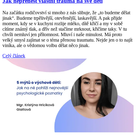
Jak nepřenést vlastní trauma na své děti
Na začátku rodičovství si mnoho z nás slibuje, že „to budeme dělat
jinak“. Budeme trpělivější, otevřenější, laskavější. A pak přijde
moment, kdy se v kuchyni rozlije mléko, dítě křičí a my v sobě
cítíme známý tlak, a dřív než stačíme mrknout, křičíme taky. V tu
chvíli nemluví jen přítomnost. Mluví i naše minulost. Má proto
velký smysl zajímat se o téma přenosu traumatu. Nejde jen o to najít
viníka, ale o vědomou volbu dělat něco jinak.
Celý článek