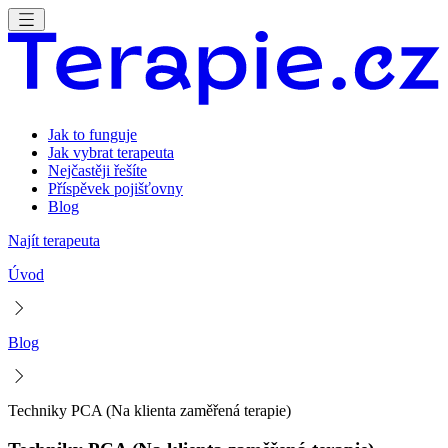
Jak to funguje
Jak vybrat terapeuta
Nejčastěji řešíte
Příspěvek pojišťovny
Blog
Najít terapeuta
Úvod
Blog
Techniky PCA (Na klienta zaměřená terapie)