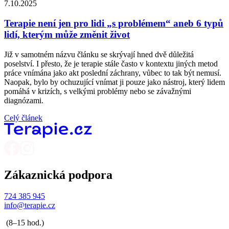
7.10.2025
Terapie není jen pro lidi „s problémem“ aneb 6 typů
lidí, kterým může změnit život
Již v samotném názvu článku se skrývají hned dvě důležitá
poselství. I přesto, že je terapie stále často v kontextu jiných metod
práce vnímána jako akt poslední záchrany, vůbec to tak být nemusí.
Naopak, bylo by ochuzující vnímat ji pouze jako nástroj, který lidem
pomáhá v krizích, s velkými problémy nebo se závažnými
diagnózami.
Celý článek
Zákaznická podpora
724 385 945
info@terapie.cz
(8–15 hod.)