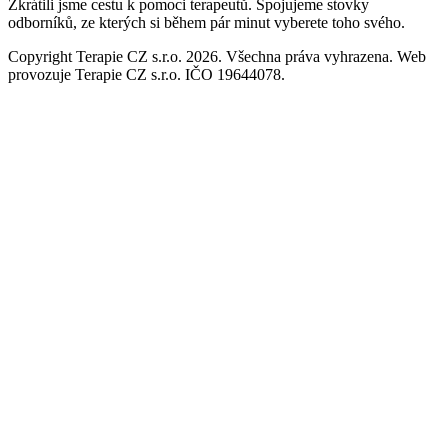
Zkrátili jsme cestu k pomoci terapeutů. Spojujeme stovky
odborníků, ze kterých si během pár minut vyberete toho svého.
Copyright Terapie CZ s.r.o. 2026. Všechna práva vyhrazena. Web
provozuje Terapie CZ s.r.o. IČO 19644078.