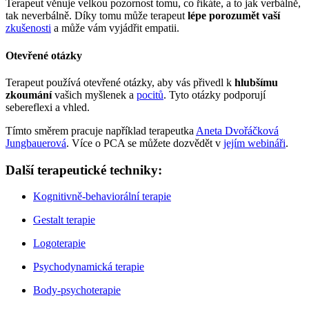
Terapeut věnuje velkou pozornost tomu, co říkáte, a to jak verbálně,
tak neverbálně. Díky tomu může terapeut
lépe porozumět vaší
zkušenosti
a může vám vyjádřit empatii.
Otevřené otázky
Terapeut používá otevřené otázky, aby vás přivedl k
hlubšímu
zkoumání
vašich myšlenek a
pocitů
. Tyto otázky podporují
sebereflexi a vhled.
Tímto směrem pracuje například terapeutka
Aneta Dvořáčková
Jungbauerová
. Více o PCA se můžete dozvědět v
jejím webináři
.
Další terapeutické techniky:
Kognitivně-behaviorální terapie
Gestalt terapie
Logoterapie
Psychodynamická terapie
Body-psychoterapie