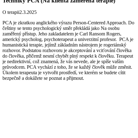
Techniky PCA (Na klienta zaměřená terapie)
O terapii
2.3.2025
PCA je zkratkou anglického výrazu Person-Centered Approach. Do
češtiny se tento psychologický směr překládá jako Na osobu
zaměřený přístup. Jeho zakladatelem je Carl Ransom Rogers,
americký psycholog, psychoterapeut a univerzitní profesor. PCA je
humanistická terapie, jejímž základním nástrojem je rogeriánský
rozhovor. Podstatou rozhovoru je akceptování a vciťování člověka
do člověka, přičemž nesmí chybět plný respekt k člověku. Terapeut
je nedirektivní, což znamená, že vás nevede, ale je spíše vaším
průvodcem. PCA vychází z toho, že se každý člověk může změnit.
Úkolem terapeuta je vytvořit prostředí, ve kterém se budete cítit
bezpečně a dokážete se poznat a přijmout.