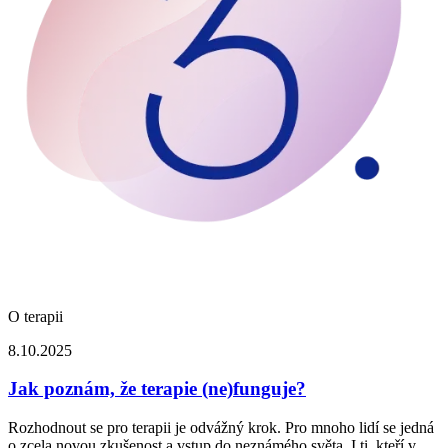
O terapii
8.10.2025
Jak poznám, že terapie (ne)funguje?
Rozhodnout se pro terapii je odvážný krok. Pro mnoho lidí se jedná
o zcela novou zkušenost a vstup do neznámého světa. I ti, kteří v