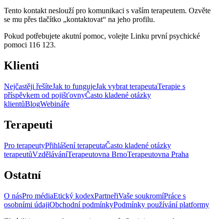
Tento kontakt neslouží pro komunikaci s vaším terapeutem. Ozvěte
se mu přes tlačítko „kontaktovat“ na jeho profilu.
Pokud potřebujete akutní pomoc, volejte Linku první psychické
pomoci 116 123.
Klienti
Nejčastěji řešíte
Jak to funguje
Jak vybrat terapeuta
Terapie s
příspěvkem od pojišťovny
Často kladené otázky
klientů
Blog
Webináře
Terapeuti
Pro terapeuty
Přihlášení terapeuta
Často kladené otázky
terapeutů
Vzdělávání
Terapeutovna Brno
Terapeutovna Praha
Ostatní
O nás
Pro média
Etický kodex
Partneři
Vaše soukromí
Práce s
osobními údaji
Obchodní podmínky
Podmínky používání platformy