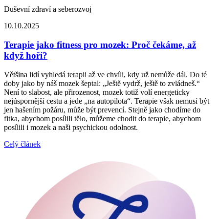
Duševní zdraví a seberozvoj
10.10.2025
Terapie jako fitness pro mozek: Proč čekáme, až
když hoří?
Většina lidí vyhledá terapii až ve chvíli, kdy už nemůže dál. Do té
doby jako by náš mozek šeptal: „Ještě vydrž, ještě to zvládneš.“
Není to slabost, ale přirozenost, mozek totiž volí energeticky
nejúspornější cestu a jede „na autopilota“. Terapie však nemusí být
jen hašením požáru, může být prevencí. Stejně jako chodíme do
fitka, abychom posílili tělo, můžeme chodit do terapie, abychom
posílili i mozek a naši psychickou odolnost.
Celý článek